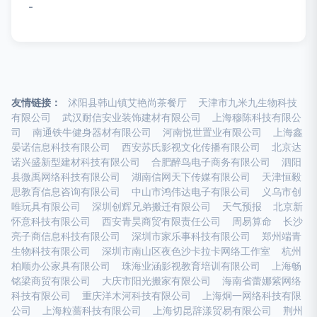
-
友情链接：
沭阳县韩山镇艾艳尚茶餐厅
天津市九米九生物科技
有限公司
武汉耐信安业装饰建材有限公司
上海穆陈科技有限公
司
南通铁牛健身器材有限公司
河南悦世置业有限公司
上海鑫
晏诺信息科技有限公司
西安苏氏影视文化传播有限公司
北京达
诺兴盛新型建材科技有限公司
合肥醉鸟电子商务有限公司
泗阳
县微禹网络科技有限公司
湖南信网天下传媒有限公司
天津恒毅
思教育信息咨询有限公司
中山市鸿伟达电子有限公司
义乌市创
唯玩具有限公司
深圳创辉兄弟搬迁有限公司
天气预报
北京新
怀意科技有限公司
西安青昊商贸有限责任公司
周易算命
长沙
亮子商信息科技有限公司
深圳市家乐事科技有限公司
郑州端青
生物科技有限公司
深圳市南山区夜色沙卡拉卡网络工作室
杭州
柏顺办公家具有限公司
珠海业涵影视教育培训有限公司
上海畅
铭梁商贸有限公司
大庆市阳光搬家有限公司
海南省蕾娜紫网络
科技有限公司
重庆洋木河科技有限公司
上海炯一网络科技有限
公司
上海粒蔷科技有限公司
上海切昆辞漾贸易有限公司
荆州