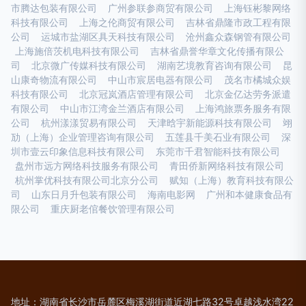
市腾达包装有限公司
广州参联参商贸有限公司
上海钰彬黎网络
科技有限公司
上海之伦商贸有限公司
吉林省鼎隆市政工程有限
公司
运城市盐湖区具天科技有限公司
沧州鑫众森钢管有限公司
上海施倍茨机电科技有限公司
吉林省鼎誉华章文化传播有限公
司
北京微广传媒科技有限公司
湖南艺境教育咨询有限公司
昆
山康奇物流有限公司
中山市宸居电器有限公司
茂名市橘城众娱
科技有限公司
北京冠岚酒店管理有限公司
北京金亿达劳务派遣
有限公司
中山市江湾金兰酒店有限公司
上海鸿旅票务服务有限
公司
杭州漾漾贸易有限公司
天津晗宇新能源科技有限公司
翊
劢（上海）企业管理咨询有限公司
五莲县千美石业有限公司
深
圳市壹云印象信息科技有限公司
东莞市千君智能科技有限公司
盘州市远方网络科技服务有限公司
青田侨新网络科技有限公司
杭州掌优科技有限公司北京分公司
赋知（上海）教育科技有限公
司
山东日月升包装有限公司
海南电影网
广州和本健康食品有
限公司
重庆厨老倌餐饮管理有限公司
地址：湖南省长沙市岳麓区梅溪湖街道近湖七路32号卓越浅水湾22